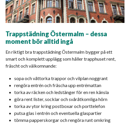
Trappstädning Östermalm – dessa
moment bör alltid ingå
En riktigt bra trappstädning Östermalm bygger på ett
smart och komplett upplägg som håller trapphuset rent,
fräscht och välkomnande:
sopa och våttorka trappor och vilplan noggrant
rengöra entrén och fräscha upp entrémattan
torka av räcken och ledstänger för en ren känsla
göra rent lister, socklar och svåråtkomliga hörn
torka av ytor kring postboxar och porttelefon
putsa glas i entrén och eventuella glaspartier
tömma papperskorgar och rengöra runt omkring